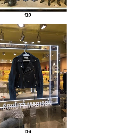
f10
f16